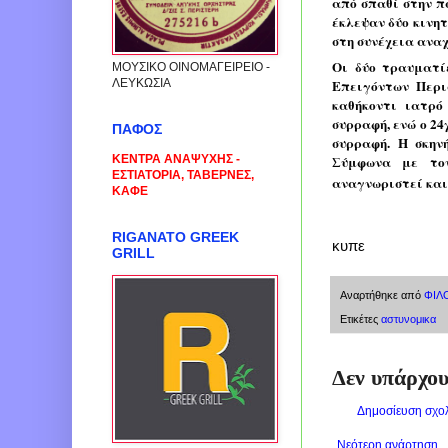
από σπαθί στην π
έκλεψαν δύο κινητ
στη συνέχεια ανα
Οι δύο τραυματί
ΜΟΥΣΙΚΟ ΟΙΝΟΜΑΓΕΙΡΕΙΟ -
Επειγόντων Περι
ΛΕΥΚΩΣΙΑ
καθήκοντι ιατρό
συρραφή, ενώ ο 24
ΠΑΦΟΣ
συρραφή. Η σκηνή
Σύμφωνα με τον
ΚΕΝΤΡΑ ΑΝΑΨΥΧΗΣ -
ΕΣΤΙΑΤΟΡΙΑ, ΤΑΒΕΡΝΕΣ,
αναγνωριστεί και
ΚΑΦΕ
RIGANATO GREEK
κυπε
GRILL
Αναρτήθηκε από
ΦΙΛ
Ετικέτες
αστυνομικα
Δεν υπάρχου
Δημοσίευση σχο
Νεότερη ανάρτηση