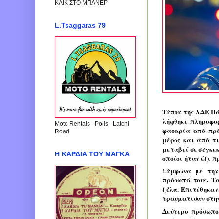
ΚΛΙΚ ΣΤΟ ΜΠΑΝΕΡ
L.Tsaggaras 79
λήφθηκε πληροφορ
Moto Rentals - Polis - Latchi
φασαρία από πρό
Road
μέρος και από τι
μεταβεί σε συγκεκ
Η ΚΑΡΔΙΑ ΤΟΥ ΜΑΓΚΑ
οποίοι ήταν έξι π
Σύμφωνα με την
πρόσωπά τους. Τα
ξύλα. Επιτέθηκαν 
τραυμάτισαν στην
Δεύτερο πρόσωπο 