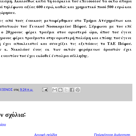
αλάμη. Ακολούθως κατά τη διάρκεια του επεισοδίου τα οκτώ άτομα 
ά τηλέφωνα αξίας 600 ευρώ, καθώς και χρηματικό ποσό 500 ευρώ και 
χώρησαν.
ες από τους ένοικους μεταφέρθηκαν στο Τμήμα Ατυχημάτων και 
στατικών του Γενικού Νοσοκομείου Πάφου. Σύμφωνα με τον επί 
 ο 20χρονος φέρει τραύμα στον αριστερό ώμο, όπου του έγινε 
χρονος φέρει τραύματα στην αριστερή παλάμη και επίσης του έγινε 
 έχει αποκλειστεί και συνεχίζει τις εξετάσεις το ΤΑΕ Πάφου. 
 κ. Νικολάου ένας εκ των οκτών φερόμενων δραστών έχει 
 εναντίον του έχει εκδοθεί ένταλμα σύλληψης
.
ΟΞΕΝΟΣ
στις
9:24 π.μ.
ν σχόλια:
λίου
Αρχική σελίδα
Παλαιότερη Ανάρτηση