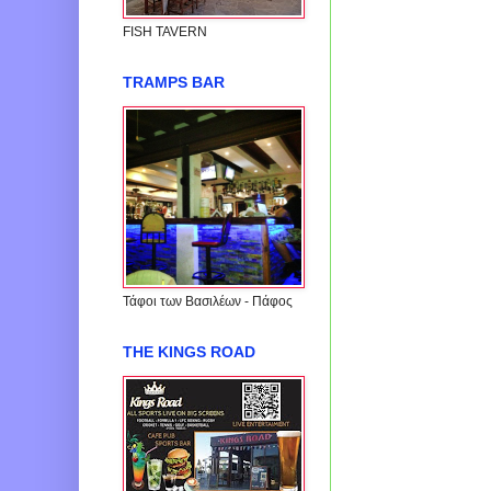
FISH TAVERΝ
TRAMPS BAR
Τάφοι των Βασιλέων - Πάφος
THE KINGS ROAD