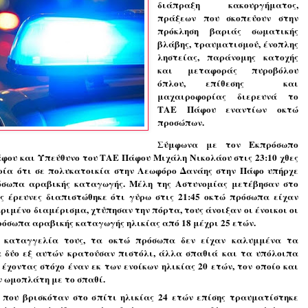
διάπραξη κακουργήματος, 
πράξεων που σκοπεύουν στην 
πρόκληση βαριάς σωματικής 
βλάβης, τραυματισμού, ένοπλης 
ληστείας, παράνομης κατοχής 
και μεταφοράς πυροβόλου 
όπλου, επίθεσης  και 
μαχαιροφορίας διερευνά το 
ΤΑΕ Πάφου εναντίων οκτώ 
προσώπων.
Σύμφωνα με τον Εκπρόσωπο 
Τύπου της ΑΔΕ Πάφου και Υπεύθυνο του ΤΑΕ Πάφου Μιχάλη Νικολάου στις 23:10 χθες 
ία ότι σε πολυκατοικία στην Λεωφόρο Δανάης στην Πάφο υπήρχε 
σωπα αραβικής καταγωγής. Μέλη της Αστυνομίας μετέβησαν στο 
ς έρευνες διαπιστώθηκε ότι γύρω στις 21:45 οκτώ πρόσωπα είχαν 
ριμένο διαμέρισμα, χτύπησαν την πόρτα, τους άνοιξαν οι ένοικοι οι 
ρόσωπα αραβικής καταγωγής ηλικίας από 18 μέχρι 25 ετών.
 καταγγελία τους, τα οκτώ πρόσωπα δεν είχαν καλυμμένα τα 
 δύο εξ αυτών κρατούσαν πιστόλι, άλλα σπαθιά και τα υπόλοιπα 
έχοντας στόχο έναν εκ των ενοίκων ηλικίας 20 ετών, τον οποίο και 
 ωμοπλάτη με το σπαθί.
που βρισκόταν στο σπίτι ηλικίας 24 ετών επίσης τραυματίστηκε 